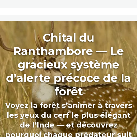
Chital du
Ranthambore — Le
gracieux système
d’alerte précoce de la
forêt
Voyez la forêt s’animer à travers
les yeux du cerf le plus élégant
de l’Inde — et découvrez
pourquoi chaque prédateur suit