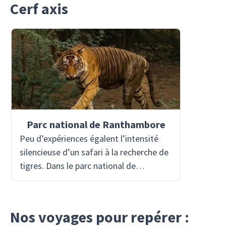
Cerf axis
Parc national de Ranthambore
Peu d’expériences égalent l’intensité
silencieuse d’un safari à la recherche de
tigres. Dans le parc national de
Ranthambore—ancien terrain de chasse
royal—les vieux banians, les temples en
ruine et les falaises rocheuses
Nos voyages pour repérer :
protègent aujourd’hui les résidents