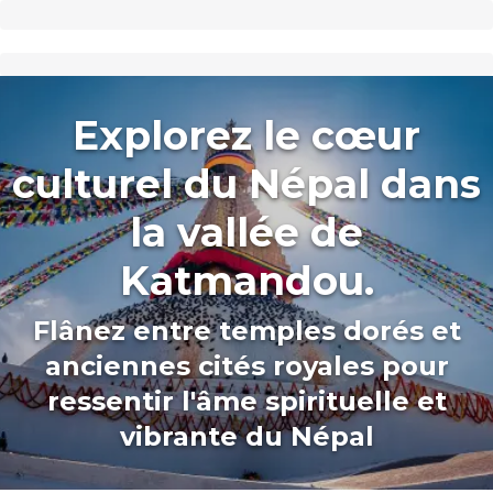
Explorez le cœur
culturel du Népal dans
la vallée de
Katmandou.
Flânez entre temples dorés et
anciennes cités royales pour
ressentir l'âme spirituelle et
vibrante du Népal