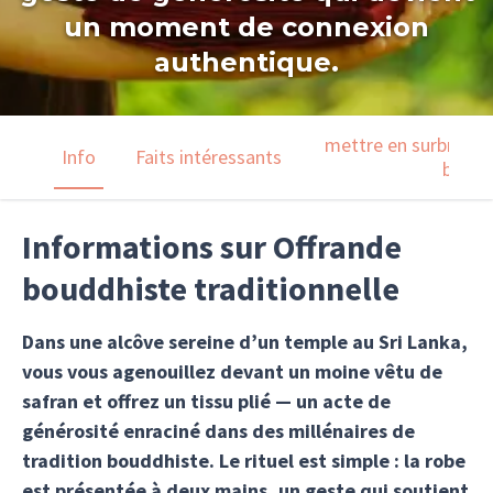
un moment de connexion
authentique.
mettre en surbrillanc
Info
Faits intéressants
barre
Informations sur Offrande
bouddhiste traditionnelle
Dans une alcôve sereine d’un temple au Sri Lanka,
vous vous agenouillez devant un moine vêtu de
safran et offrez un tissu plié — un acte de
générosité enraciné dans des millénaires de
tradition bouddhiste. Le rituel est simple : la robe
est présentée à deux mains, un geste qui soutient