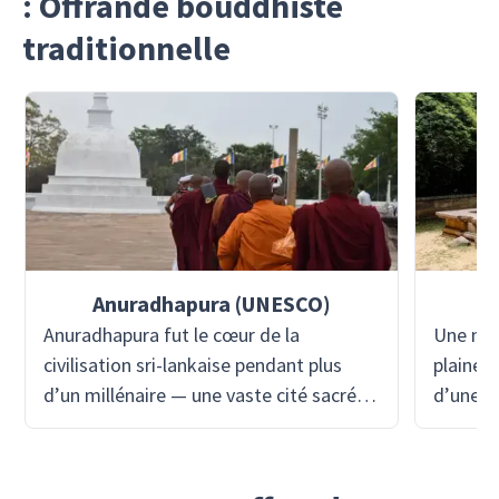
: Offrande bouddhiste
traditionnelle
Anuradhapura (UNESCO)
Anuradhapura fut le cœur de la
Une mon
civilisation sri-lankaise pendant plus
plaines
d’un millénaire — une vaste cité sacrée
d’une d
composée de stupas colossaux,
de silen
d’anciens monastères et de réservoirs
archéol
taillés dans la pierre. Fondée au IVe
sanctua