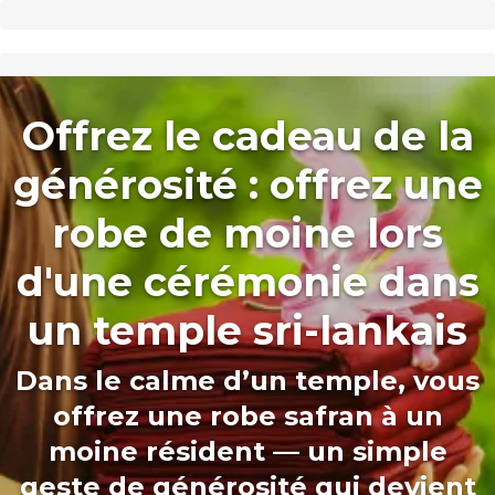
Offrez le cadeau de la
générosité : offrez une
robe de moine lors
d'une cérémonie dans
un temple sri-lankais
Dans le calme d’un temple, vous
offrez une robe safran à un
moine résident — un simple
geste de générosité qui devient