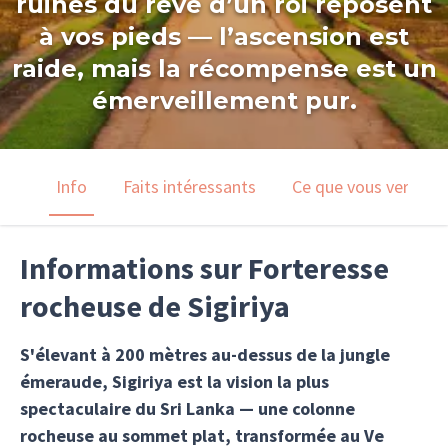
ruines du rêve d’un roi reposent
à vos pieds — l’ascension est
raide, mais la récompense est un
émerveillement pur.
Info
Faits intéressants
Ce que vous verrez
Informations sur Forteresse
rocheuse de Sigiriya
S'élevant à 200 mètres au-dessus de la jungle
émeraude, Sigiriya est la vision la plus
spectaculaire du Sri Lanka — une colonne
rocheuse au sommet plat, transformée au Ve