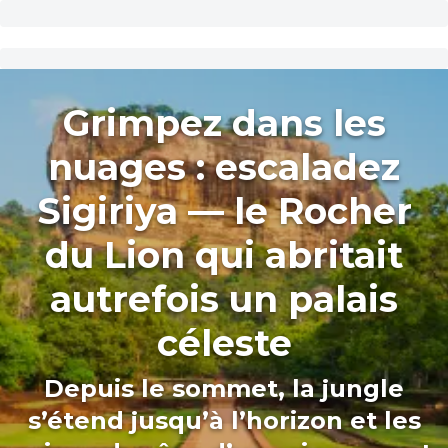
Grimpez dans les
nuages : escaladez
Sigiriya — le Rocher
du Lion qui abritait
autrefois un palais
céleste
Depuis le sommet, la jungle
s’étend jusqu’à l’horizon et les