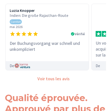
Luzia Knopper
Indien: Die große Rajasthan-Route
Comfort
mai 2026
Vérifié
Un voya
Der Buchungsvorgang war schnell und
acquis 
unkompliziert
sur la c
cette va
De
De
terrestr
étaient 
Voir tous les avis
grand me
De
Qualité éprouvée.
Approuvé par plus de