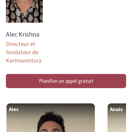
Alec Krishna
Directeur et
fondateur de
Karmaventura
Planifier un appel gratuit
Alec
Anais
Directeur et fondateur de Karmaventura
Nomade en quête de nature
Citoyenne d
nouvelles ex