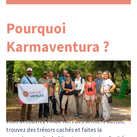
Pourquoi
Karmaventura ?
Avec Karmaventura, chaque voyage en Inde est
conçu par une équipe dévouée sur place. Pas
d’intermédiaires, pas de compromis – seulement
des expériences authentiques de l’Inde, de
véritables rencontres et des aventures
inoubliables.
Vous découvrez l’Inde hors des sentiers battus,
trouvez des trésors cachés et faites la