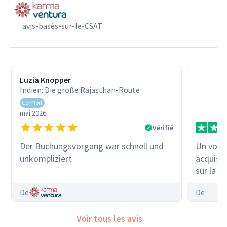
avis-basés-sur-le-CSAT
Luzia Knopper
Indien: Die große Rajasthan-Route
Comfort
mai 2026
Vérifié
Un voya
Der Buchungsvorgang war schnell und
acquis 
unkompliziert
sur la c
cette va
De
De
terrestr
étaient 
Voir tous les avis
grand me