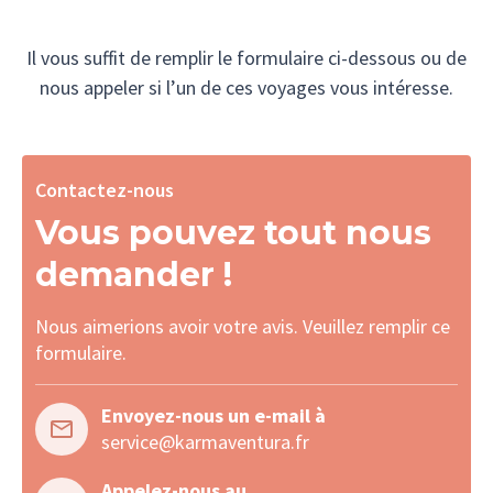
De
Il vous suffit de remplir le formulaire ci-dessous ou de
nous appeler si l’un de ces voyages vous intéresse.
Contactez-nous
Vous pouvez tout nous
demander !
Nous aimerions avoir votre avis. Veuillez remplir ce
formulaire.
Envoyez-nous un e-mail à
service@karmaventura.fr
Appelez-nous au