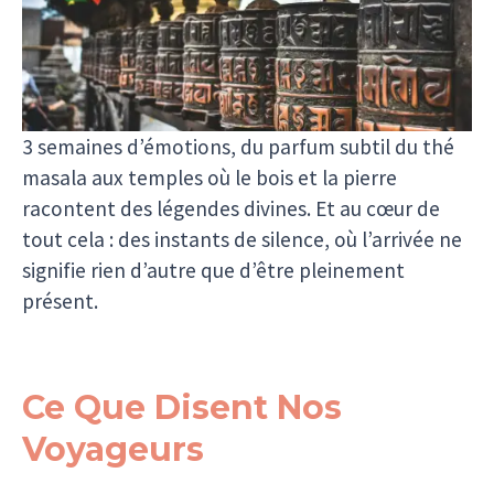
et où chaque pas résonne des murmures
d’anciens mantras. Entre sentiers intemporels,
bazars hauts en couleurs et vallées secrètes, se
dévoile un royaume de contrastes.
3 semaines d’émotions, du parfum subtil du thé
masala aux temples où le bois et la pierre
racontent des légendes divines. Et au cœur de
tout cela : des instants de silence, où l’arrivée ne
signifie rien d’autre que d’être pleinement
présent.
Ce Que Disent Nos
Voyageurs