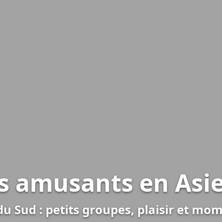
s amusants en Asie
du Sud : petits groupes, plaisir et mo