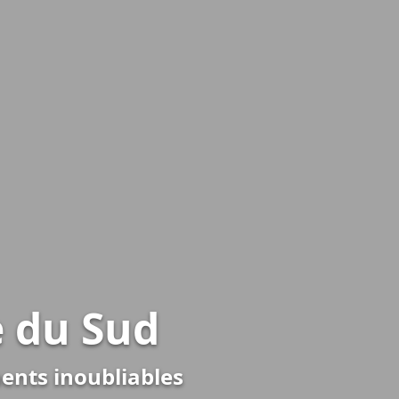
 du Sud
ments inoubliables